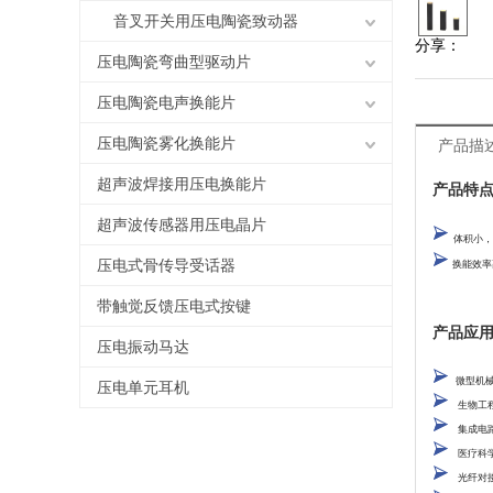
音叉开关用压电陶瓷致动器
分享：
压电陶瓷弯曲型驱动片
压电陶瓷电声换能片
压电陶瓷雾化换能片
产品描
超声波焊接用压电换能片
产品特
超声波传感器用压电晶片
体积小，
压电式骨传导受话器
换能效率
带触觉反馈压电式按键
产品应
压电振动马达
微型机
压电单元耳机
生物工
集成电
医疗科
光纤对