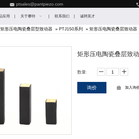
ptsales@pantpiezo.com
品应用
关于攀特
联系我们
诚聘英才
»
矩形压电陶瓷叠层型致动器
»
PTJ150系列
»
矩形压电陶瓷叠层致动器【P
矩形压电陶瓷叠层致动器
数量:
询价
加入询