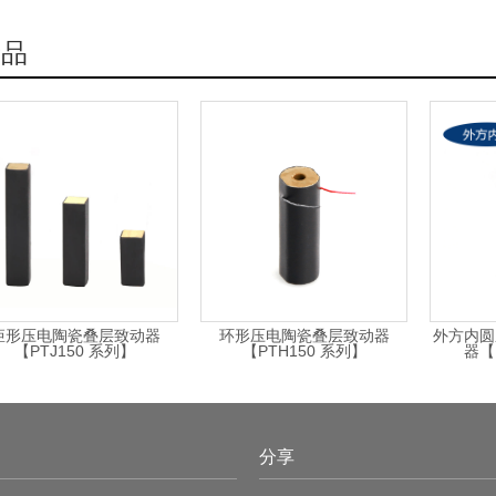
-12
33
C/N
d
纵向压电应变系数
MPa
10
[
]
[
MPa
]
[
N
]
宽
[
mm
]
3
33
-
Vm/N
g
压电电压常数
产品
10
3
15
20
135
E
-12
2
m
/N
5
15
20
375
11
S
弹性柔性系数
10
7
15
20
735
E
-12
2
m
/N
33
S
弹性柔性系数
10
10
15
20
1500
3
-
tgδ
介质损耗
10
14
15
20
2940
Qm
机械品质因数
C
T
居里温度
℃
件
用温度范围为
-20~
100
℃，
环境湿度≤75%
，
温度过高容易造成产品损坏或
命或损坏。
矩形压电陶瓷叠层致动器
环形压电陶瓷叠层致动器
外方内圆
【PTJ150 系列】
【PTH150 系列】
器【
分享