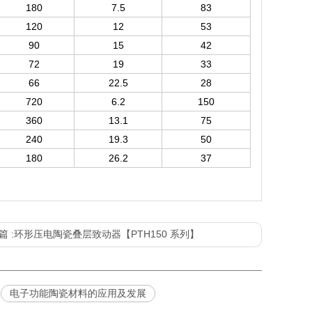
180
7.5
83
120
12
53
90
15
42
72
19
33
66
22.5
28
720
6.2
150
360
13.1
75
240
19.3
50
180
26.2
37
触，切勿使用点接触或是线接触。本产品使用时出力方向和
时必须注意产品与负载的良好的接触
(
最好是刚性连接
)
，软
指标
篇 :
环形压电陶瓷叠层致动器【PTH150 系列】
面中心位置且必须垂直于水平台面放置后，再进行测试。
20%
3500±
7.9
电子功能陶瓷材料的应用及发展
70%
最大预应力