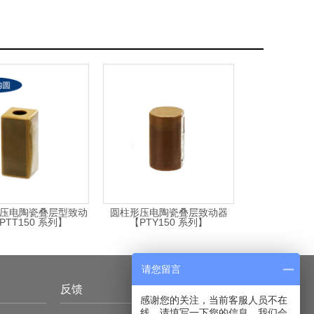
≥650
[
N
]
17
180
500
14.3
980
18.5
2000
1.5
≤
3920
45
240
者性能降低，高湿环境易使产品绝缘电阻下降，影响产品的
压电陶瓷叠层型致动
圆柱形压电陶瓷叠层致动器
PTT150 系列】
【PTY150 系列】
请您留言
反馈
感谢您的关注，当前客服人员不在
线，请填写一下您的信息，我们会