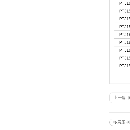
PTJ1
PTJ1
PTJ1
PTJ1
PTJ1
PTJ1
PTJ1
PTJ1
PTJ1
1
1）
测试方法
)
产品
压电
性连接
器件轴
上一篇 :
测试
1
）
使用
预应力
2
）
接线
3
）
多层压电
具体
4
）