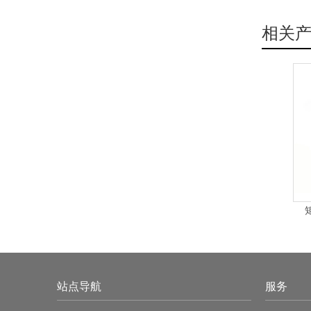
长
[
mm
]
相关
3
5
7
10
14
使用条
产品
使
使用寿
站点导航
服务