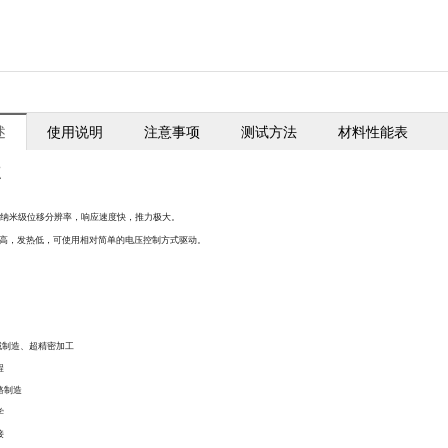
述
使用说明
注意事项
测试方法
材料性能表
点
纳米级位移分辨率，响应速度快，推力极大。
高，发热低，可使用相对简单的电压控制方式驱动。
用
械制造、超精密加工
程
路制造
学
接