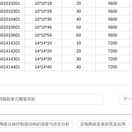
501010201
10*10*
18
20
3600
501010301
10*10*
28
30
3600
501010401
10*10*
36
40
3600
501010501
10*10*
46
50
3600
501010601
10*10*
54
60
3600
501414101
14*14*
10
10
7200
501414201
14*14*
20
20
7200
501414301
14*14*
30
30
7200
501414401
14*14*
40
40
7200
器件属于陶瓷材料、具有脆性，所以在使用本产品时，接触方式应是面接
属于大出力，小位移（相对于毫米级）的电子元器件，由于位移小，使用
主要技术性能指标
单位
易使
向需保持一致。如下图所示：
产品位移损失。一般不允许空载使用，需加一定的预应力。
同轴双单元圈瓷耳机
下一
台面必须水平，产品必须垂直于台面放置。测试触头必须接触在执行器端
r3T
ε
相对介电常数
电源必须为直流稳压电源。
对照表（矩形）
3
ρ
密度
g/cm
方式：红色线接正极，黑色线接负极。
陶瓷位移控制器结构的强度与优化分析
压电陶瓷发展前景及应用
Kp
机电耦合系数
横截面积
最大压强
建议预应力
加装方式：如下图所示
标准压强