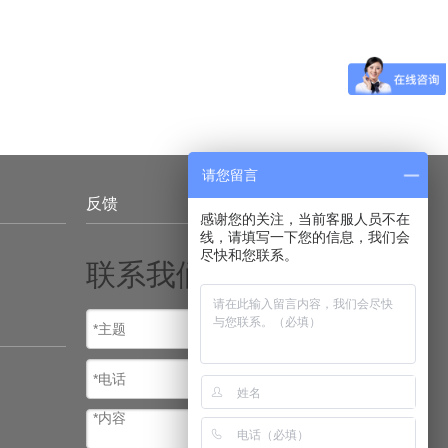
请您留言
反馈
感谢您的关注，当前客服人员不在
线，请填写一下您的信息，我们会
尽快和您联系。
联系我们